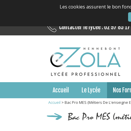
Les cookies assurent le bon fonc
Contacter le lycée : 02 97 85 17
Accueil
Le Lycée
Nos For
Accueil
>
Bac Pro MES (métiers De L'enseigne E
Bac Pro MES (métier