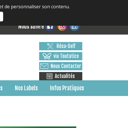
 et de personnaliser son contenu.
s
Nous suivre
Résa-Self
via Toutatice
Nous Contacter
Actualités
es
Nos Labels
Infos Pratiques