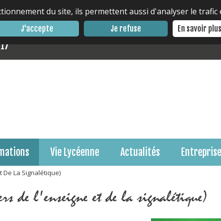
tionnement du site, ils permettent aussi d'analyser le trafic
J'accepte
Je refuse
En savoir plu
 17
mations
Vie Lycéenne
Actualités
Entrepris
t De La Signalétique)
s de l'enseigne et de la signalétique)