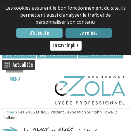
Les cookies assurent le bon fonctionnement du site, ils
permettent aussi d'analyser le trafic et de
personnaliser son contenu.
Contacter le lycée : 02 97 85 17 17
J'accepte
Je refuse
Nous suivre
En savoir plus
Résa-Self
via Toutatice
Nous Contacter
Actualités
MENU
Home
>
Les 2MES Et 1MES Visitent L'exposition Sur John Howe Et
Tolkien