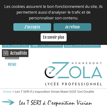
Les cookies assurent le bon fonctionnement du site, ils
permettent aussi d'analyser le trafic et de
personnaliser son contenu.
Contacter le lycée : 02 97 85 17 17
J'accepte
Je refuse
Nous suivre
En savoir plus
Résa-Self
via Toutatice
Nous Contacter
Actualités
MENU
Home
>
Les T SERI À L'exposition Vivian Maier E(s)t Son Double
Les T SERI à l'exposition Vivian