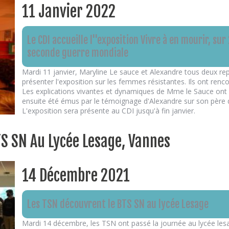
11 Janvier 2022
Le CDI accueille l''exposition Vivre à en mourir, s
seconde guerre mondiale
Mardi 11 janvier, Maryline Le sauce et Alexandre tous deux r
présenter l'exposition sur les femmes résistantes. Ils ont renc
Les explications vivantes et dynamiques de Mme le Sauce ont b
ensuite été émus par le témoignage d'Alexandre sur son père 
L'exposition sera présente au CDI jusqu'à fin janvier.
S SN Au Lycée Lesage, Vannes
14 Décembre 2021
Les TSN découvrent le BTS SN au lycée Lesage
Mardi 14 décembre, les TSN ont passé la journée au lycée lesag