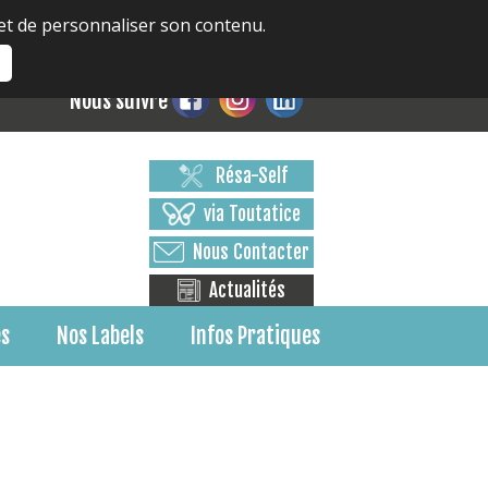
 et de personnaliser son contenu.
s
Nous suivre
Résa-Self
via Toutatice
Nous Contacter
Actualités
es
Nos Labels
Infos Pratiques