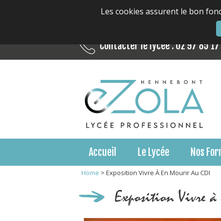
Les cookies assurent le bon fonc
Contacter le lycée : 02 97 85 17
Accueil
Le Lycée
Nos For
Home
>
Exposition Vivre À En Mourir Au CDI
Exposition Vivre à