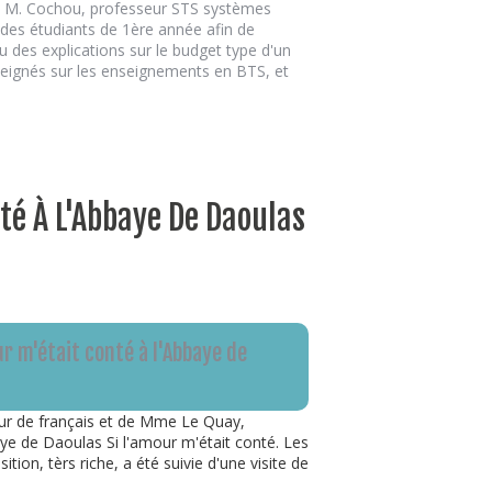
 et M. Cochou, professeur STS systèmes
 des étudiants de 1ère année afin de
u des explications sur le budget type d'un
seignés sur les enseignements en BTS, et
nté À L'Abbaye De Daoulas
ur m'était conté à l'Abbaye de
r de français et de Mme Le Quay,
aye de Daoulas Si l'amour m'était conté. Les
ition, tèrs riche, a été suivie d'une visite de