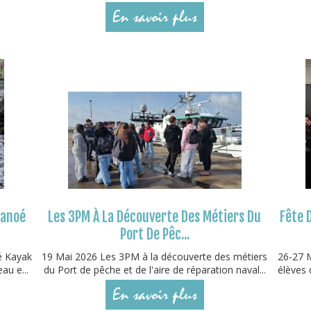
En savoir plus
Canoé
Les 3PM À La Découverte Des Métiers Du
Fête 
Port De Pêc...
é Kayak
19 Mai 2026 Les 3PM à la découverte des métiers
26-27 M
au e...
du Port de pêche et de l'aire de réparation naval...
élèves 
En savoir plus