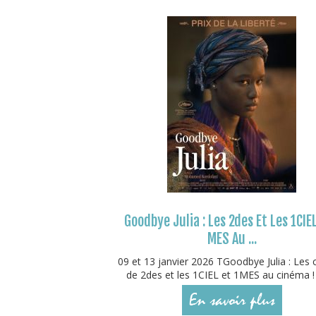
Goodbye Julia : Les 2des Et Les 1CIEL
MES Au ...
09 et 13 janvier 2026 TGoodbye Julia : Les 
de 2des et les 1CIEL et 1MES au cinéma ! 
En savoir plus