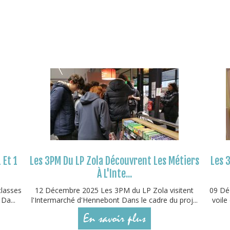
 Et 1
Les 3PM Du LP Zola Découvrent Les Métiers
Les 3
À L'Inte...
classes
12 Décembre 2025 Les 3PM du LP Zola visitent
09 Déc
Da...
l'Intermarché d'Hennebont Dans le cadre du proj...
voile
En savoir plus