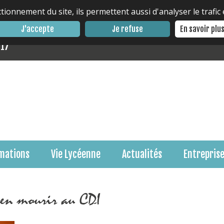
tionnement du site, ils permettent aussi d'analyser le trafic
J'accepte
Je refuse
En savoir plu
 17
mations
Vie Lycéenne
Actualités
Entrepris
 en mourir au CDI