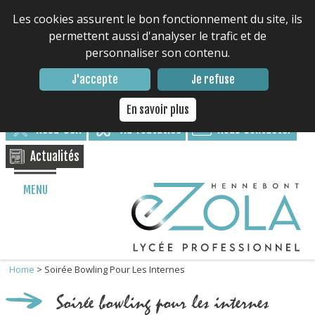
Les cookies assurent le bon fonctionnement du site, ils
permettent aussi d'analyser le trafic et de
personnaliser son contenu.
Contacter le lycée : 02 97 85 17 17
J'accepte
Je refuse
Nous suivre
En savoir plus
Résa-Self
via Toutatice
Nous Contacter
Actualités
MENU
Home
>
Soirée Bowling Pour Les Internes
Soirée bowling pour les internes