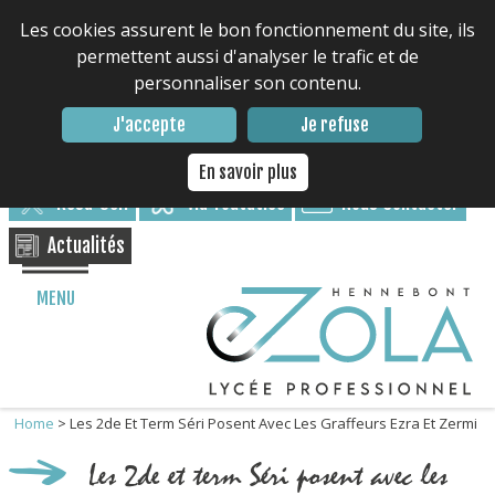
Les cookies assurent le bon fonctionnement du site, ils
permettent aussi d'analyser le trafic et de
personnaliser son contenu.
Contacter le lycée : 02 97 85 17 17
J'accepte
Je refuse
Nous suivre
En savoir plus
Résa-Self
via Toutatice
Nous Contacter
Actualités
MENU
Home
>
Les 2de Et Term Séri Posent Avec Les Graffeurs Ezra Et Zermi
Les 2de et term Séri posent avec les