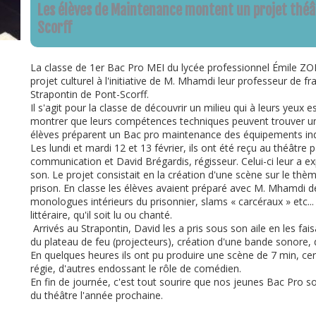
Les élèves de Maintenance montent un projet théâ
Scorff
La classe de 1er Bac Pro MEI du lycée professionnel Émile ZO
projet culturel à l'initiative de M. Mhamdi leur professeur de fr
Strapontin de Pont-Scorff.
Il s'agit pour la classe de découvrir un milieu qui à leurs yeux
montrer que leurs compétences techniques peuvent trouver une
élèves préparent un Bac pro maintenance des équipements indu
Les lundi et mardi 12 et 13 février, ils ont été reçu au théâtre
communication et David Brégardis, régisseur. Celui-ci leur a ex
son. Le projet consistait en la création d'une scène sur le thè
prison. En classe les élèves avaient préparé avec M. Mhamdi de
monologues intérieurs du prisonnier, slams « carcéraux » etc... I
littéraire, qu'il soit lu ou chanté.
Arrivés au Strapontin, David les a pris sous son aile en les fai
du plateau de feu (projecteurs), création d'une bande sonore, 
En quelques heures ils ont pu produire une scène de 7 min, cer
régie, d'autres endossant le rôle de comédien.
En fin de journée, c'est tout sourire que nos jeunes Bac Pro son
du théâtre l'année prochaine.