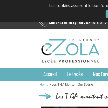
Les cookies assurent le bon fonc
Contacter le lycée : 02 97 85 17
Accueil
Le Lycée
Nos For
Home
>
Les T GA Montent Sur Scène
Les T GA montent s