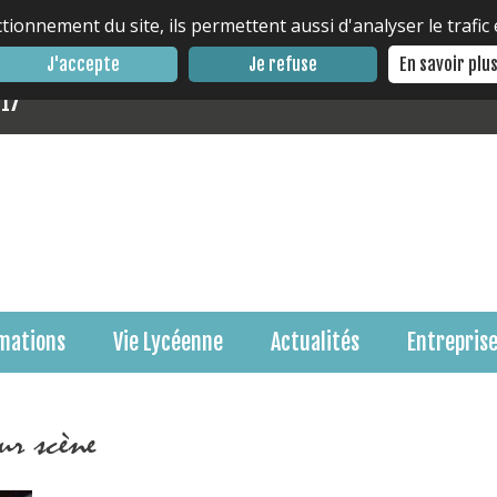
tionnement du site, ils permettent aussi d'analyser le trafic
J'accepte
Je refuse
En savoir plu
 17
mations
Vie Lycéenne
Actualités
Entrepris
ur scène