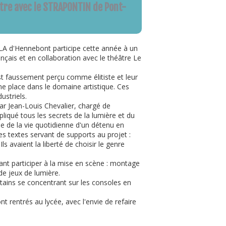
tre avec le STRAPONTIN de Pont-
LA d'Hennebont participe cette année à un
ançais et en collaboration avec le théâtre Le
 est faussement perçu comme élitiste et leur
 place dans le domaine artistique. Ces
striels.
 par Jean-Louis Chevalier, chargé de
pliqué tous les secrets de la lumière et du
me de la vie quotidienne d'un détenu en
s textes servant de supports au projet :
ls avaient la liberté de choisir le genre
sant participer à la mise en scène : montage
de jeux de lumière.
tains se concentrant sur les consoles en
t rentrés au lycée, avec l'envie de refaire