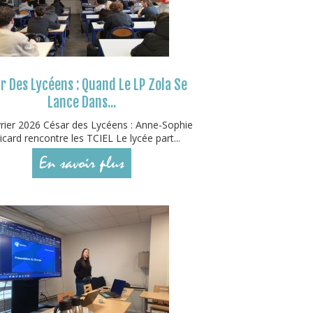
r Des Lycéens : Quand Le LP Zola Se
Lance Dans...
rier 2026 César des Lycéens : Anne-Sophie
icard rencontre les TCIEL Le lycée part...
En savoir plus