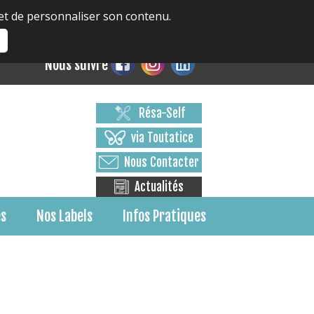
 et de personnaliser son contenu.
s
Nous suivre
Résa-Self
via Toutatice
Nous Contacter
Actualités
es
Nos Labels
Infos Pratiques