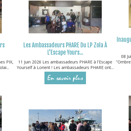
Inaugu
urs
Les Ambassadeurs PHARE Du LP Zola À
L'Escape Yours...
08 Ju
mes PIX,
11 Juin 2026 Les ambassadeurs PHARE à l'Escape
"Ombres
lai...
Yourself à Lorient ! Les ambassadeurs PHARE ont...
En savoir plus