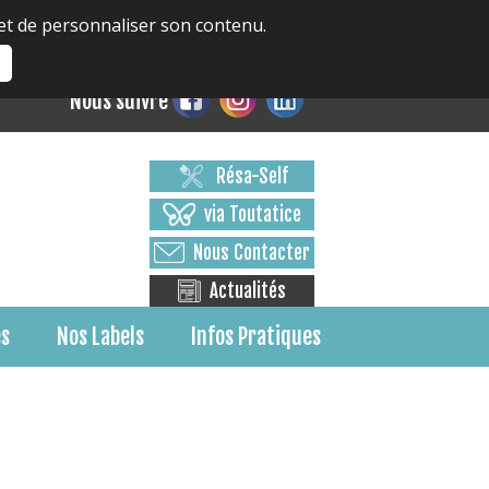
 et de personnaliser son contenu.
s
Nous suivre
Résa-Self
via Toutatice
Nous Contacter
Actualités
es
Nos Labels
Infos Pratiques