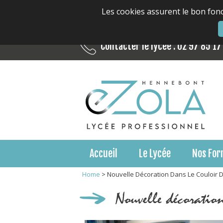
Les cookies assurent le bon fonc
Contacter le lycée : 02 97 85 17
Accueil
Le Lycée
Nos For
Home
>
Nouvelle Décoration Dans Le Couloir D
Nouvelle décoration