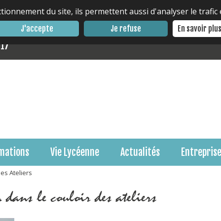
tionnement du site, ils permettent aussi d'analyser le trafic
J'accepte
Je refuse
En savoir plu
 17
mations
Vie Lycéenne
Actualités
Entrepris
es Ateliers
 dans le couloir des ateliers