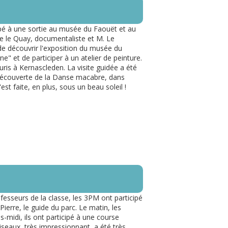
ipé à une sortie au musée du Faouët et au
 le Quay, documentaliste et M. Le
de découvrir l'exposition du musée du
" et de participer à un atelier de peinture.
uris à Kernascleden. La visite guidée a été
a découverte de la Danse macabre, dans
est faite, en plus, sous un beau soleil !
esseurs de la classe, les 3PM ont participé
ierre, le guide du parc. Le matin, les
s-midi, ils ont participé à une course
iseaux, très impressionnant, a été très