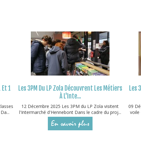
 Et 1
Les 3PM Du LP Zola Découvrent Les Métiers
Les 3
À L'Inte...
classes
12 Décembre 2025 Les 3PM du LP Zola visitent
09 Déc
Da...
l'Intermarché d'Hennebont Dans le cadre du proj...
voile
En savoir plus