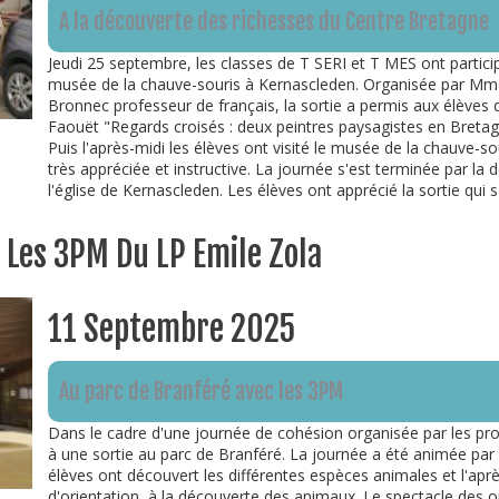
A la découverte des richesses du Centre Bretagne
Jeudi 25 septembre, les classes de T SERI et T MES ont partic
musée de la chauve-souris à Kernascleden. Organisée par Mme
Bronnec professeur de français, la sortie a permis aux élèves 
Faouët "Regards croisés : deux peintres paysagistes en Bretagne
Puis l'après-midi les élèves ont visité le musée de la chauve-so
très appréciée et instructive. La journée s'est terminée par l
l'église de Kernascleden. Les élèves ont apprécié la sortie qui s'
 Les 3PM Du LP Emile Zola
11 Septembre 2025
Au parc de Branféré avec les 3PM
Dans le cadre d'une journée de cohésion organisée par les prof
à une sortie au parc de Branféré. La journée a été animée par P
élèves ont découvert les différentes espèces animales et l'aprè
d'orientation, à la découverte des animaux. Le spectacle des o