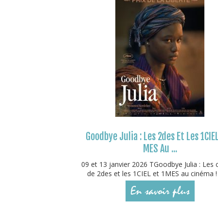
Goodbye Julia : Les 2des Et Les 1CIEL
MES Au ...
09 et 13 janvier 2026 TGoodbye Julia : Les 
de 2des et les 1CIEL et 1MES au cinéma ! 
En savoir plus