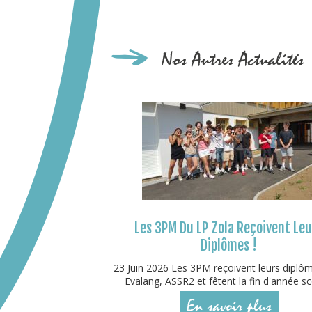
Nos Autres Actualités
Les 3PM Du LP Zola Reçoivent Le
Diplômes !
23 Juin 2026 Les 3PM reçoivent leurs diplô
Evalang, ASSR2 et fêtent la fin d'année sco
En savoir plus