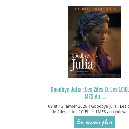
Goodbye Julia : Les 2des Et Les 1CIEL
MES Au ...
09 et 13 janvier 2026 TGoodbye Julia : Les 
de 2des et les 1CIEL et 1MES au cinéma ! 
En savoir plus