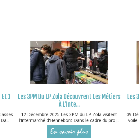
 Et 1
Les 3PM Du LP Zola Découvrent Les Métiers
Les 3
À L'Inte...
classes
12 Décembre 2025 Les 3PM du LP Zola visitent
09 Déc
Da...
l'Intermarché d'Hennebont Dans le cadre du proj...
voile
En savoir plus