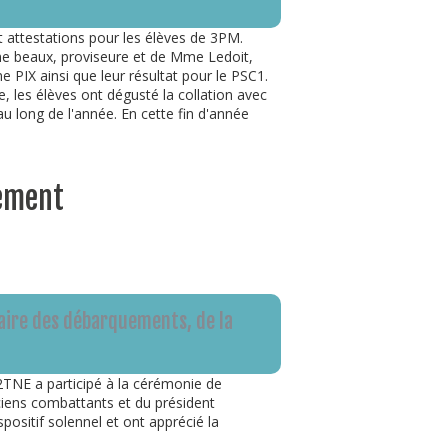
t attestations pour les élèves de 3PM.
me beaux, proviseure et de Mme Ledoit,
e PIX ainsi que leur résultat pour le PSC1.
e, les élèves ont dégusté la collation avec
au long de l'année. En cette fin d'année
uement
ire des débarquements, de la
 2TNE a participé à la cérémonie de
iens combattants et du président
ositif solennel et ont apprécié la