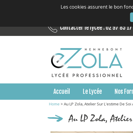
Les cookies assurent le bon fonc
Contacter le lycée : 02 97 85 17
Accueil
Le Lycée
Nos For
Home
>
Au LP Zola, Atelier Sur L'estime De So
Au LP Zola, Atelie