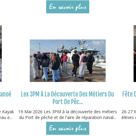
En savoir plus
Canoé
Les 3PM À La Découverte Des Métiers Du
Fête 
Port De Pêc...
é Kayak
19 Mai 2026 Les 3PM à la découverte des métiers
26-27 M
au e...
du Port de pêche et de l'aire de réparation naval...
élèves 
En savoir plus