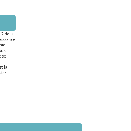
 2 de la
naissance
nie
 aux
x se
t la
vier