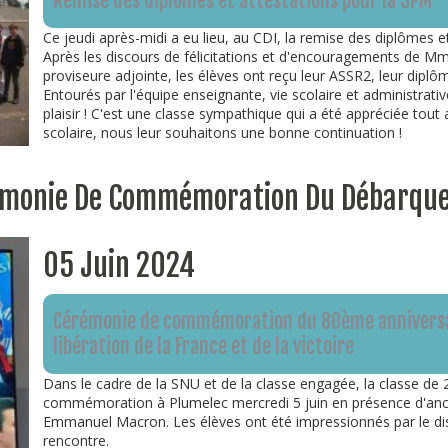
Remise des diplômes et attestations pour la 3PM
Ce jeudi après-midi a eu lieu, au CDI, la remise des diplômes e
Après les discours de félicitations et d'encouragements de M
proviseure adjointe, les élèves ont reçu leur ASSR2, leur diplôm
Entourés par l'équipe enseignante, vie scolaire et administrativ
plaisir ! C'est une classe sympathique qui a été appréciée tout 
scolaire, nous leur souhaitons une bonne continuation !
érémonie De Commémoration Du Débarq
05 Juin 2024
Cérémonie de commémoration du 80ème anniversa
libération de la France et de la victoire
Dans le cadre de la SNU et de la classe engagée, la classe de
commémoration à Plumelec mercredi 5 juin en présence d'anc
Emmanuel Macron. Les élèves ont été impressionnés par le disp
rencontre.