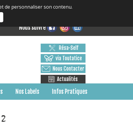
 et de personnaliser son contenu.
s
Nous suivre
Résa-Self
via Toutatice
Nous Contacter
Actualités
es
Nos Labels
Infos Pratiques
 2