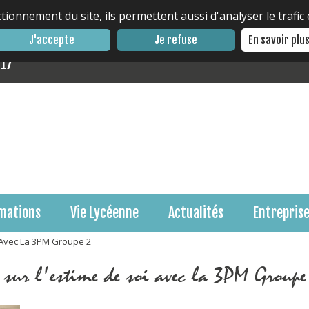
tionnement du site, ils permettent aussi d'analyser le trafic
J'accepte
Je refuse
En savoir plu
 17
mations
Vie Lycéenne
Actualités
Entrepris
i Avec La 3PM Groupe 2
r sur l'estime de soi avec la 3PM Groupe