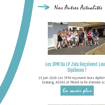
Nos Autres Actualités
Les 3PM Du LP Zola Reçoivent Le
Diplômes !
23 Juin 2026 Les 3PM reçoivent leurs diplô
Evalang, ASSR2 et fêtent la fin d'année sco
En savoir plus