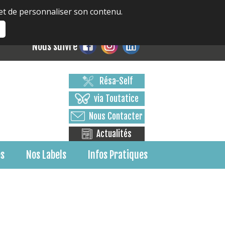
 et de personnaliser son contenu.
s
Nous suivre
Résa-Self
via Toutatice
Nous Contacter
Actualités
es
Nos Labels
Infos Pratiques