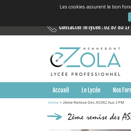
Les cookies assurent le bon fonc
Contacter le lycée : 02 97 85 17
Accueil
Le Lycée
Nos For
Home
>
2ème Remise Des ASSR2 Aux 3 PM
2ème remise des A