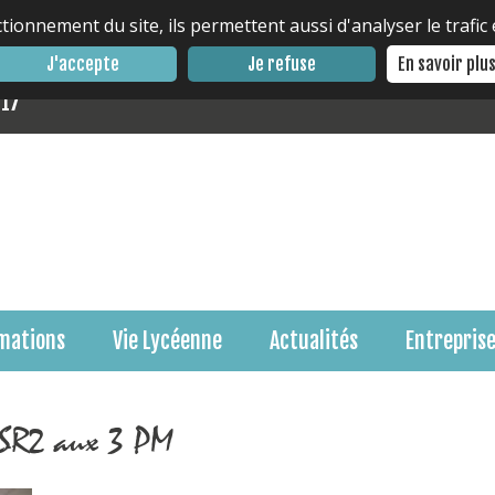
tionnement du site, ils permettent aussi d'analyser le trafic
J'accepte
Je refuse
En savoir plu
 17
mations
Vie Lycéenne
Actualités
Entrepris
SSR2 aux 3 PM