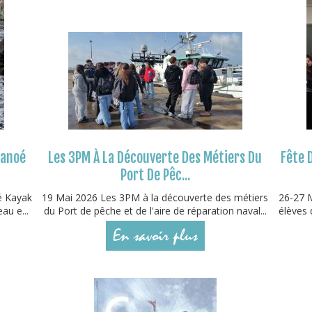
Canoé
Les 3PM À La Découverte Des Métiers Du
Fête 
Port De Pêc...
é Kayak
19 Mai 2026 Les 3PM à la découverte des métiers
26-27 M
au e...
du Port de pêche et de l'aire de réparation naval...
élèves 
En savoir plus