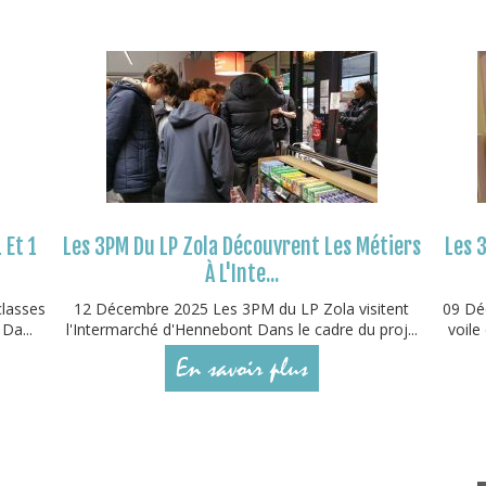
 Et 1
Les 3PM Du LP Zola Découvrent Les Métiers
Les 3
À L'Inte...
classes
12 Décembre 2025 Les 3PM du LP Zola visitent
09 Déc
Da...
l'Intermarché d'Hennebont Dans le cadre du proj...
voile
En savoir plus