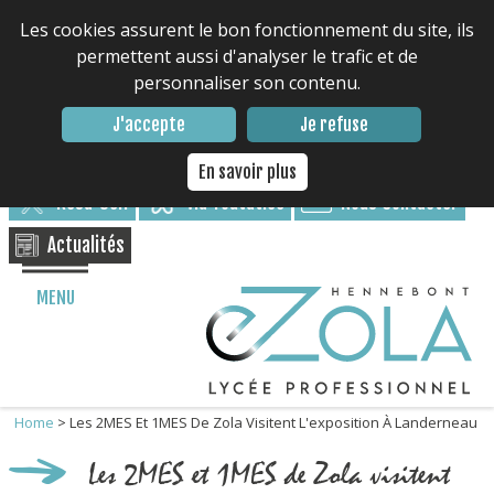
Les cookies assurent le bon fonctionnement du site, ils
permettent aussi d'analyser le trafic et de
personnaliser son contenu.
Contacter le lycée : 02 97 85 17 17
J'accepte
Je refuse
Nous suivre
En savoir plus
Résa-Self
via Toutatice
Nous Contacter
Actualités
MENU
Home
>
Les 2MES Et 1MES De Zola Visitent L'exposition À Landerneau
Les 2MES et 1MES de Zola visitent