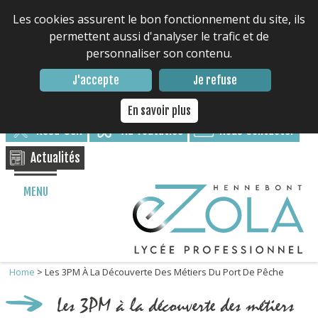
Les cookies assurent le bon fonctionnement du site, ils
permettent aussi d'analyser le trafic et de
personnaliser son contenu.
Contacter le lycée : 02 97 85 17 17
J'accepte
Je refuse
Nous suivre
En savoir plus
Résa-Self
via Toutatice
Nous Contacter
Actualités
MENU
Home
>
Les 3PM À La Découverte Des Métiers Du Port De Pêche
Les 3PM à la découverte des métiers