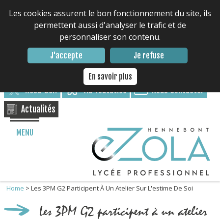
Les cookies assurent le bon fonctionnement du site, ils
permettent aussi d'analyser le trafic et de
personnaliser son contenu.
Contacter le lycée : 02 97 85 17 17
J'accepte
Je refuse
Nous suivre
En savoir plus
Résa-Self
via Toutatice
Nous Contacter
Actualités
MENU
Home
>
Les 3PM G2 Participent À Un Atelier Sur L'estime De Soi
Les 3PM G2 participent à un atelier